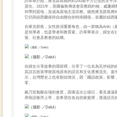
許翠華介紹，庫克群島橫跨約200萬平方公里的太平洋
居住。1821年，英國倫敦傳道會宣教師約翰．威廉姆斯（Jo
仰帶到當地，並成為當地主流宗教。雖然庫克群島將8
它仍與紐西蘭保持自由聯合的特殊關係，並屬於紐西
在庫克群島，女性扮演重要角色，由一群稱為Ariki
是領導者，也是學者和教育家。許翠華表示，婦女在
落、社會及教會的結構。
（攝影 ／Dalul）
（攝影 ／Dalul）
在婦女分享故事的環節裡，分享了一位名為瓦伊紐的
其語言政策導致當地原有的語言和文化逐漸流失。嘉
示，台灣歷史上也有類似情況，因「國語政策」影響
零。
戴乃宣勉勵在場的會眾，因著這次公禱日，看見遙遠
用母語敬拜上帝，並希望在各自的家庭裡，透過語言
（攝影 ／Dalul）
（攝影 ／Dalul）