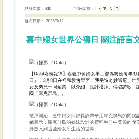
點閱次數：930
字級調整：
發布日期： 2025/3/12
嘉中婦女世界公禱日 關注語言
（攝影 ／Dalul）
【Dalul嘉義報導】嘉義中會婦女事工部為響應每年
日」，3月8日在祥和教會舉辦「我受造奇妙通驚」世
女及弟兄一同聚集。以介紹、設計禮拜、傳唱詩歌，
國「庫克群島」。
（攝影 ／Dalul）
禮拜開始，嘉中婦女部部長許翠華用庫克群島的問候語「K
她表示，庫克群島的姊妹設計的禮拜手冊中美麗的問
身放入到這些婦女所生活的世界。