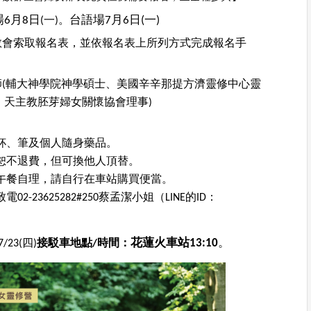
6月8日
台語場7月6日(一)
(一)。
教會索取報名表，並依報名表上所列方式完成報名手
師
(輔大神學院神學碩士、美國辛辛那提方濟靈修中心靈
、天主教胚芽婦女關懷協會理事)
杯、筆及個人隨身藥品。
恕不退費，但可換他人頂替。
23(四)午餐自理，請自行在車站購買便當。
2-23625282#250蔡孟潔小姐（LINE的ID：
花蓮火車站13:10
。
/23(四)
接駁車地點/時間：