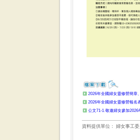
2026年全國婦女靈修營簡章、
2026年全國婦女靈修營報名表.
公文71-1.敬邀婦女參加202
資料提供單位：
婦女事工委