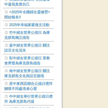
中凝視真實自己
<2025年全國婦女靈修營>
開始報名!!
2025年幸福家庭徵文活動
竹中婦女世界公禱日 為庫
克群島獨立禱告
嘉中婦女世界公禱日 關注
語言文化流失
彰中婦女世界公禱日 眾教
會齊聲為庫克群島禱告
南中婦女世界公禱日 關注
庫克群島文化與語言困境
星中東西區聯合公禱日禮拜
關懷不同處境者心聲
中中婦女舉行世界公禱日禮
拜 為庫克群島代禱