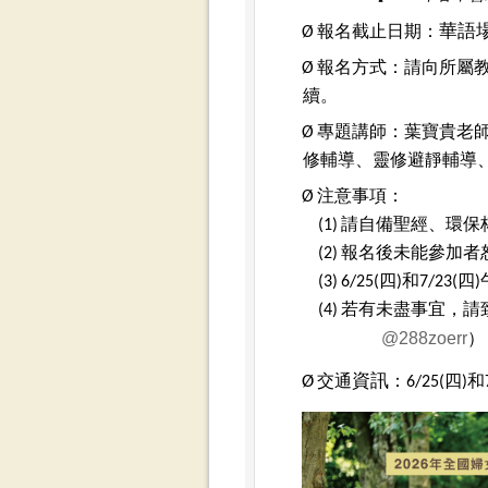
華語場
Ø
報名截止日期：
Ø
報名方式：請向所屬
續。
Ø
專題講師：葉寶貴老
修輔導、靈修避靜輔導
Ø
注意事項：
(1)
請自備聖經、環保
(2)
報名後未能參加者
(3)
6/25(四)和7/
(4)
若有未盡事宜，請致電0
@288zoerr
）
Ø
資訊
交通
：6/25(四)和7