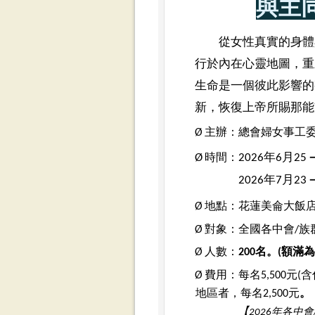
與主
從女性真實的身體
行於內在心靈地圖，重
生命是一個彼此影響的
新，恢復上帝所賜那能
Ø
主辦：總會婦女事工
Ø
2026年6月25
時間：
2026年7月23
Ø
地點：花蓮美侖大飯店(花
Ø
對象：全國各中會/族
Ø
人數：
200名。(額滿為
Ø
費用：每名5,500元
地區者，每名2,500元
。
【
2026年各