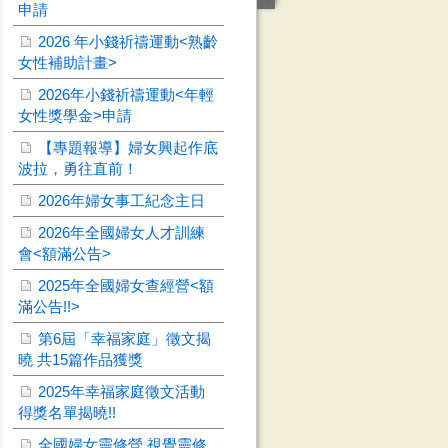
申請
2026 年小錢祈禱運動<熟齡
女性補助計畫>
2026年小錢祈禱運動<年輕
女性獎學金>申請
【專題報導】婦女興起作底
波拉，勇往直前！
2026年婦女事工紀念主日
2026年全國婦女人才訓練
會<額滿公告>
2025年全國婦女查經營<額
滿公告!!>
第6屆「幸福家庭」徵文揭
曉 共15篇作品獲獎
2025年幸福家庭徵文活動
得獎名單揭曉!!
全國婦女靈修營 視覺靈修