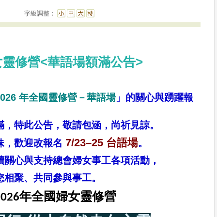
字級調整：
女靈修營<華語場額滿公告>
2026 年全國靈修營－華語場
」的關心與踴躍報
滿，特此公告，敬請包涵，尚祈見諒。
7/23–25 台語場
妹，歡迎改報名
。
續關心與支持總會婦女事工各項活動，
您相聚、共同參與事工。
2026年全國婦女靈修營