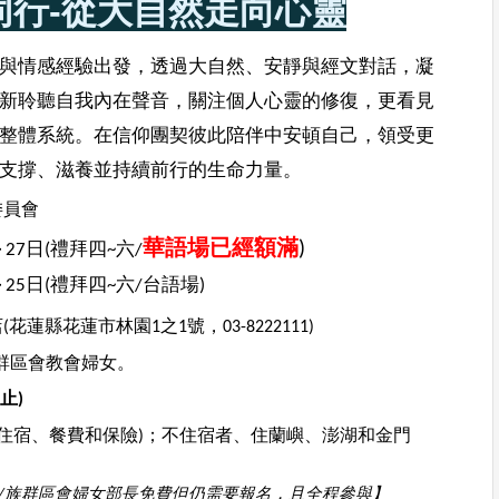
同行-從大自然走向心靈
與情感經驗出發，透過大自然、安靜與經文對話，凝
新聆聽自我內在聲音，關注個人心靈的修復，更看見
整體系統。在信仰團契彼此陪伴中安頓自己，領受更
支撐、滋養並持續前行的生命力量。
委員會
華語場已經額滿
)
－
27日(禮拜四~六/
－
25日(禮拜四~六/台語場)
蓮縣花蓮市林園1之1號，03-8222111)
群區會教會婦女。
止)
(含住宿、餐費和保險)；不住宿者、住蘭嶼、澎湖和金門
中會/族群區會婦女部長免費但仍需要報名，且全程參與】